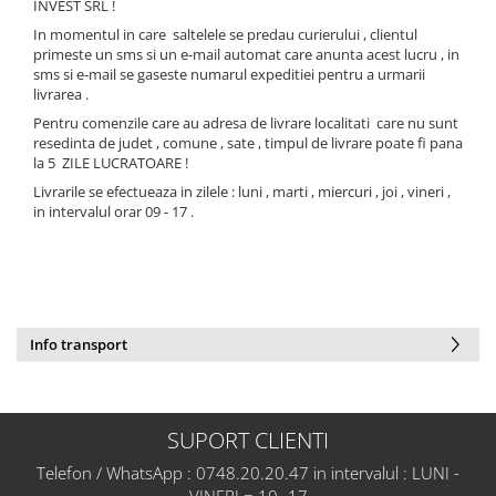
INVEST SRL !
In momentul in care saltelele se predau curierului , clientul
primeste un sms si un e-mail automat care anunta acest lucru , in
sms si e-mail se gaseste numarul expeditiei pentru a urmarii
livrarea .
Pentru comenzile care au adresa de livrare localitati care nu sunt
resedinta de judet , comune , sate , timpul de livrare poate fi pana
la 5 ZILE LUCRATOARE !
Livrarile se efectueaza in zilele : luni , marti , miercuri , joi , vineri ,
in intervalul orar 09 - 17 .
Info transport
SUPORT CLIENTI
Telefon / WhatsApp : 0748.20.20.47 in intervalul : LUNI -