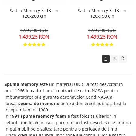
Saltea Memory 5+13 cm
Saltea Memory 5+13 cm
120x200 cm
120x190 cm
1.999,00 RON
1.999,00 RON
1.499,25 RON
1.499,25 RON
1
2
Spuma memory
este un material UNIC ,a fost dezvoltat in
anul 1966 in cadrul unui contract de catre NASA pentru
imbunatatirea si siguranta aeronavelor.Cand NASA a
lansat
spuma de memorie
pentru domeniul public a fost la
inceputul anilor 1980.
In 1991
spuma memory foam
a fost folosita ulterior in
setarile medicale,in care pacientii au fost nevoiti sa se intinda
in pat mobil pe o saltea tare pentru o perioada de timp
lunga.Presiunea asupra unor zone ale corpului lor a scazut