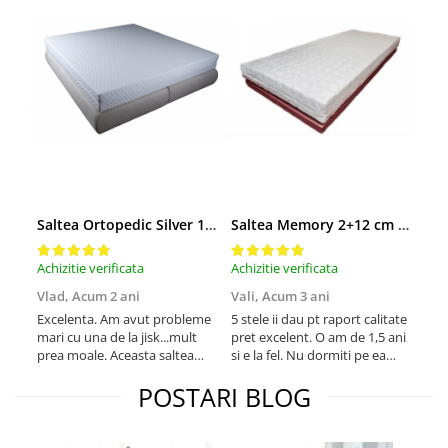
Saltea Ortopedic Silver 180x200 cm
Saltea Memory 2+12 cm 160x200 cm
Achizitie verificata
Achizitie verificata
Achi
Vlad,
Acum 2 ani
Vali,
Acum 3 ani
Ana
Excelenta. Am avut probleme
5 stele ii dau pt raport calitate
A aj
mari cu una de la jisk...mult
pret excelent. O am de 1,5 ani
imp
prea moale. Aceasta saltea
si e la fel. Nu dormiti pe ea
Dor
este perfecta.
primele 24 de ore, lasati-o sa
salt
POSTARI BLOG
se umfle ea dupa ce o
intindeti pe pat.