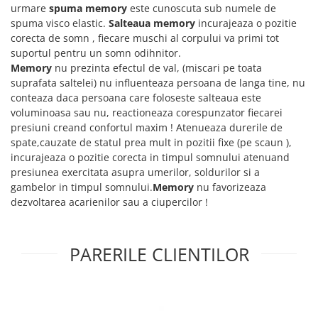
urmare
spuma memory
este cunoscuta sub numele de
spuma visco elastic.
Salteaua memory
incurajeaza o pozitie
corecta de somn , fiecare muschi al corpului va primi tot
suportul pentru un somn odihnitor.
Memory
nu prezinta efectul de val, (miscari pe toata
suprafata saltelei) nu influenteaza persoana de langa tine, nu
conteaza daca persoana care foloseste salteaua este
voluminoasa sau nu, reactioneaza corespunzator fiecarei
presiuni creand confortul maxim ! Atenueaza durerile de
spate,cauzate de statul prea mult in pozitii fixe (pe scaun ),
incurajeaza o pozitie corecta in timpul somnului atenuand
presiunea exercitata asupra umerilor, soldurilor si a
gambelor in timpul somnului.
Memory
nu favorizeaza
dezvoltarea acarienilor sau a ciupercilor !
PARERILE CLIENTILOR