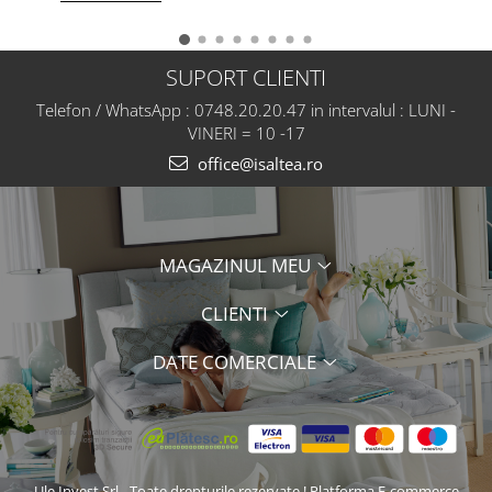
SUPORT CLIENTI
Telefon / WhatsApp : 0748.20.20.47 in intervalul : LUNI -
VINERI = 10 -17
office@isaltea.ro
MAGAZINUL MEU
CLIENTI
DATE COMERCIALE
Ule Invest Srl - Toate drepturile rezervate !
Platforma E-commerce