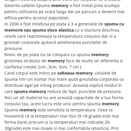
datorita saltelei.Spuma
memory
a fost initial prea scumpa
pentru utilizarea pe scara larga dar pe parcurs a devenit mai
ieftina pentru accesul populatiei.
In 2006 a fost intodusa pe piata a 3-a generatie de
spuma cu
memorie sau spuma visco elastica
,cu o stuctura deschisa,
celule care reactioneaza la temperatura corpului dar si a
greutati corporale ajutand ameliorarea punctelor de
presiune.
Nimic de pe piata nu se compara cu spuma
memory
,
grosimea stratului de
memory
face de multe ori diferenta si
confortul creste( 2cm ,3cm, 5cm, 7 cm ).
Cand corpul este intins pe
salteaua memory
,celulele de
spuma intr-un numar mai mare ajuta greutatea corporala sa
distribuie egal pe intreg produsul .Aceasta explică modul în
care
spuma memory
reduce de fapt, punctele de presiune.
Nici un alt material nu are această capacitate de a lua forma
corpului tau, acest lucru este unic pentru spuma
memory
.
Spuma
memory
este sensibila la temperatura. Ceea ce
înseamnă că la temperaturi mai mici (9-18 grade) este mai
ferma (tare) precum si la temperaturi mai ridicate( 20-
30grade) este mai moale si mai confortabila (elastica). Prin