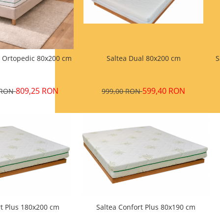
Saltea Dual 80x200 cm
g Ortopedic 80x200 cm
S
599,40 RON
809,25 RON
999,00 RON
0 RON
rt Plus 180x200 cm
Saltea Confort Plus 80x190 cm