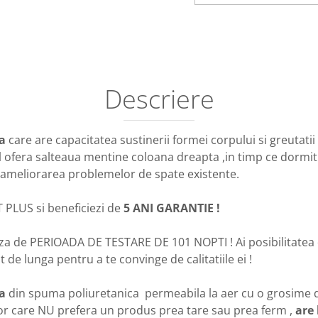
Distribuie
pe
Facebook
Descriere
a
care are capacitatea sustinerii formei corpului si greutat
l ofera salteaua mentine coloana dreapta ,in timp ce dormit
la ameliorarea problemelor de spate existente.
PLUS si beneficiezi de
5 ANI GARANTIE !
za de PERIOADA DE TESTARE DE 101 NOPTI ! Ai posibilitatea d
 de lunga pentru a te convinge de calitatiile ei !
a
din spuma poliuretanica permeabila la aer cu o grosime de
r care NU prefera un produs prea tare sau prea ferm ,
are