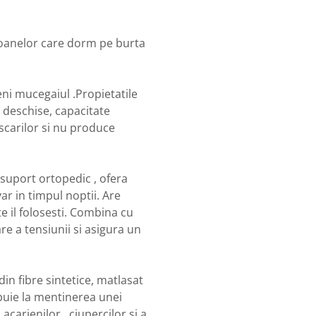
rsoanelor care dorm pe burta
i mucegaiul .Propietatile
 deschise, capacitate
carilor si nu produce
suport ortopedic , ofera
ar in timpul noptii. Are
te il folosesti. Combina cu
re a tensiunii si asigura un
n fibre sintetice, matlasat
ribuie la mentinerea unei
carienilor , ciupercilor si a