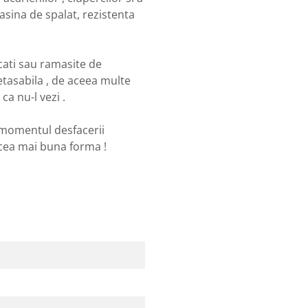
masina de spalat, rezistenta
ucati sau ramasite de
etasabila , de aceea multe
ca nu-l vezi .
n momentul desfacerii
n cea mai buna forma !