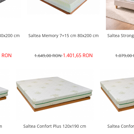
Saltea Memory 7+15 cm 80x200 cm
80x200 cm
Saltea Stron
1.401,65 RON
5 RON
1.649,00 RON
1.079,0
m
Saltea Confort Plus 120x190 cm
Saltea Confo