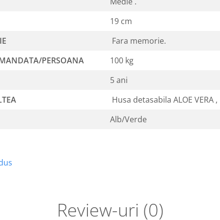
Medie .
19 cm
IE
Fara memorie.
OMANDATA/PERSOANA
100 kg
5 ani
LTEA
Husa detasabila ALOE VERA , l
Alb/Verde
odus
Review-uri
(0)