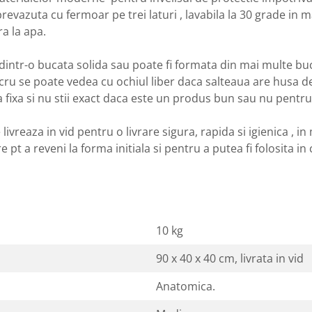
revazuta cu fermoar pe trei laturi , lavabila la 30 grade in 
ra la apa.
a dintr-o bucata solida sau poate fi formata din mai multe b
lucru se poate vedea cu ochiul liber daca salteaua are husa d
 fixa si nu stii exact daca este un produs bun sau nu pentru 
vreaza in vid pentru o livrare sigura, rapida si igienica , i
 pt a reveni la forma initiala si pentru a putea fi folosita i
10 kg
90 x 40 x 40 cm, livrata in vid
Anatomica.