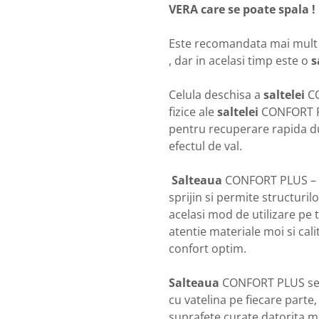
VERA care se poate spala !
Este recomandata mai mult p
, dar in acelasi timp este o
s
Celula deschisa a
saltelei
CO
fizice ale
saltelei
CONFORT P
pentru recuperare rapida d
efectul de val.
Salteaua
CONFORT PLUS – me
sprijin si permite structuril
acelasi mod de utilizare pe t
atentie materiale moi si cali
confort optim.
Salteaua
CONFORT PLUS se li
cu vatelina pe fiecare parte,
suprafete curate datorita ma