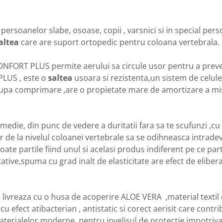
ersoanelor slabe, osoase, copii , varsnici si in special pe
altea
care are suport ortopedic pentru coloana vertebrala.
NFORT PLUS permite aerului sa circule usor pentru a preven
LUS , este o
saltea
usoara si rezistenta,un sistem de celule
upa comprimare ,are o propietate mare de amortizare a mis
die, din punc de vedere a duritatii fara sa te scufunzi ,cu 
or de la nivelul coloanei vertebrale sa se odihneasca intradev
oate partile fiind unul si acelasi produs indiferent pe ce par
tative,spuma cu grad inalt de elasticitate are efect de elibera
vreaza cu o husa de acoperire ALOE VERA ,material textil di
 cu efect atibacterian , antistatic si corect aerisit care cont
terialelor moderne pentru invelisul de protectie impotriva a