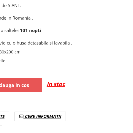
 de 5 ANI .
de in Romania .
a saltelei
101 nopti
.
vid cu o husa detasabila si lavabila .
80x200 cm
die
In stoc
dauga in cos
TE
CERE INFORMATII