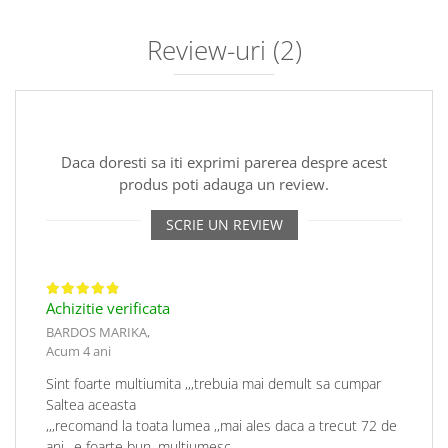
Review-uri
(2)
Daca doresti sa iti exprimi parerea despre acest
produs poti adauga un review.
SCRIE UN REVIEW
Achizitie verificata
BARDOS MARIKA,
Acum 4 ani
Sint foarte multiumita ,,,trebuia mai demult sa cumpar
Saltea aceasta
,,,recomand la toata lumea ,,mai ales daca a trecut 72 de
ani ,,e foarte bun ,multiumesc .