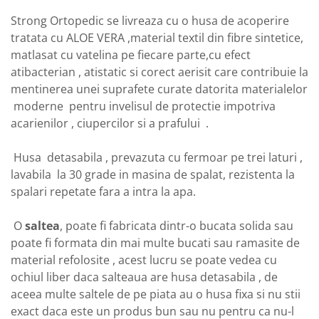
Strong Ortopedic se livreaza cu o husa de acoperire
tratata cu ALOE VERA ,material textil din fibre sintetice,
matlasat cu vatelina pe fiecare parte,cu efect
atibacterian , atistatic si corect aerisit care contribuie la
mentinerea unei suprafete curate datorita materialelor
moderne pentru invelisul de protectie impotriva
acarienilor , ciupercilor si a prafului .
Husa detasabila , prevazuta cu fermoar pe trei laturi ,
lavabila la 30 grade in masina de spalat, rezistenta la
spalari repetate fara a intra la apa.
O
saltea
, poate fi fabricata dintr-o bucata solida sau
poate fi formata din mai multe bucati sau ramasite de
material refolosite , acest lucru se poate vedea cu
ochiul liber daca salteaua are husa detasabila , de
aceea multe saltele de pe piata au o husa fixa si nu stii
exact daca este un produs bun sau nu pentru ca nu-l