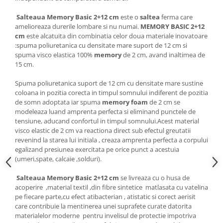
Salteaua Memory Basic
2+12 cm
este o
saltea
ferma care
amelioreaza durerile lombare si nu numai.
MEMORY BASIC 2+12
cm
este alcatuita din combinatia celor doua materiale inovatoare
:spuma poliuretanica cu densitate mare suport de 12 cm si
spuma visco elastica 100%
memory
de 2 cm, avand inaltimea de
15 cm.
Spuma poliuretanica suport de 12 cm cu densitate mare sustine
coloana in pozitia corecta in timpul somnului indiferent de pozitia
de somn adoptata iar spuma
memory foam
de 2 cm se
modeleaza luand amprenta perfecta si eliminand punctele de
tensiune, aducand confortul in timpul somnului.Acest material
visco elastic de 2 cm va reactiona direct sub efectul greutatii
revenind la starea lui initiala , creaza amprenta perfecta a corpului
egalizand presiunea exercitata pe orice punct a acestuia
(umeri,spate, calcaie ,solduri).
Salteaua Memory Basic 2+12 cm
se livreaza cu o husa de
acoperire ,material textil ,din fibre sintetice matlasata cu vatelina
pe fiecare parte,cu efect atibacterian , atistatic si corect aerisit
care contribuie la mentinerea unei suprafete curate datorita
materialelor moderne pentru invelisul de protectie impotriva