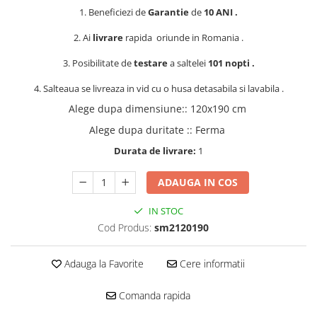
1. Beneficiezi de
Garantie
de
10 ANI .
2. Ai
livrare
rapida oriunde in Romania .
3. Posibilitate de
testare
a saltelei
101 nopti .
4. Salteaua se livreaza in vid cu o husa detasabila si lavabila .
Alege dupa dimensiune:
:
120x190 cm
Alege dupa duritate :
:
Ferma
Durata de livrare:
1
ADAUGA IN COS
IN STOC
Cod Produs:
sm2120190
Adauga la Favorite
Cere informatii
Comanda rapida