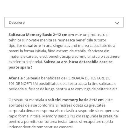
Descriere
Salteaua Memory Basic
2+12 cm cm
este un produs cu o
tehnica si inovatie menita sa reuneasca beneficiile tuturor
tipurilor de
saltele
in una singura avand marea capacitate de a
reveni la forma initiala, fiind extrem de stabila , fabricata din
materiale care au efect benefic asupra somnului si cu o sustinere
excelenta a spatelui.
Salteaua are husa detasabila care se
poate spala !
Atentie !
Salteaua beneficiaza de PERIOADA DE TESTARE DE
101 DE NOPTI ! Ai posibilitatea de a testa acasa la tine salteaua o
perioada suficient de lunga pentru a te convinge de calitatiile ei !
O trasatura esentiala a
saltelei memory basic
2+12 cm
este
abilitatea de a se conforma si redresa odata cu greutatea
corporala deoarece spuma visco elastica raspunde si recupereaza
rapid forma initiala. Memory Basic 2+12 cm raspunde la presiune
pentru a permite conturarea instantanee si recuperare rapida
independent de temperatura camerei.