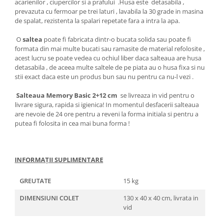
acarienilor , ciupercilor si a prafului .Husa este detasabila ,
prevazuta cu fermoar pe trei laturi , lavabila la 30 grade in masina
de spalat, rezistenta la spalari repetate fara a intra la apa.
O
saltea
poate fi fabricata dintr-o bucata solida sau poate fi
formata din mai multe bucati sau ramasite de material refolosite ,
acest lucru se poate vedea cu ochiul liber daca salteaua are husa
detasabila , de aceea multe saltele de pe piata au o husa fixa si nu
stii exact daca este un produs bun sau nu pentru ca nu-l vezi .
Salteaua Memory Basic 2+12 cm
se livreaza in vid pentru o
livrare sigura, rapida si igienica! In momentul desfacerii salteaua
are nevoie de 24 ore pentru a reveni la forma initiala si pentru a
putea fi folosita in cea mai buna forma !
INFORMAȚII SUPLIMENTARE
GREUTATE
15 kg
DIMENSIUNI COLET
130 x 40 x 40 cm, livrata in
vid