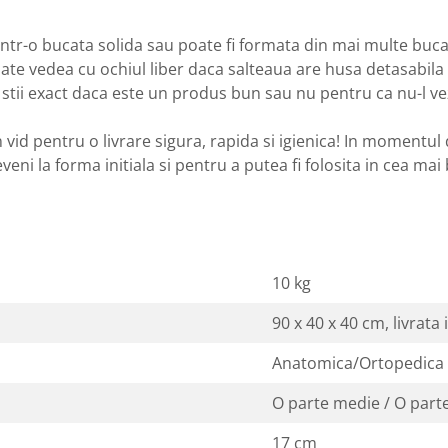
dintr-o bucata solida sau poate fi formata din mai multe buc
poate vedea cu ochiul liber daca salteaua are husa detasabila
u stii exact daca este un produs bun sau nu pentru ca nu-l vez
n vid pentru o livrare sigura, rapida si igienica! In momentul
eni la forma initiala si pentru a putea fi folosita in cea mai
10 kg
90 x 40 x 40 cm, livrata 
Anatomica/Ortopedica
O parte medie / O parte
17 cm