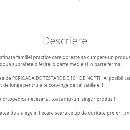
Distribuie
pe
Facebook
Descriere
estinata familiei practice care doreste sa cumpere un produs 
u doua suprafete diferite, o parte medie si o parte ferma .
za de PERIOADA DE TESTARE DE 101 DE NOPTI ! Ai posibilitate
 de lunga pentru a te convinge de calitatiile ei !
a ortopedica necesara , toate intr-un singur produs !
tatea de a alege in fiecare seara ce tip de duritate preferi , 