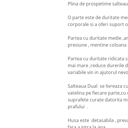
Plina de prospetime salteaua
O parte este de duritate med
corporale si a oferi suport 
Partea cu duritate medie ,ar
presiune , mentine coloana d
Partea cu duritate ridicata 
mai mare ,reduce durerile d
variabile vin in ajutorul nev
Salteaua Dual se livreaza cu
vatelina pe fiecare parte,cu 
suprafete curate datorita ma
prafului .
Husa este detasabila , preva
fara a intra la apa.