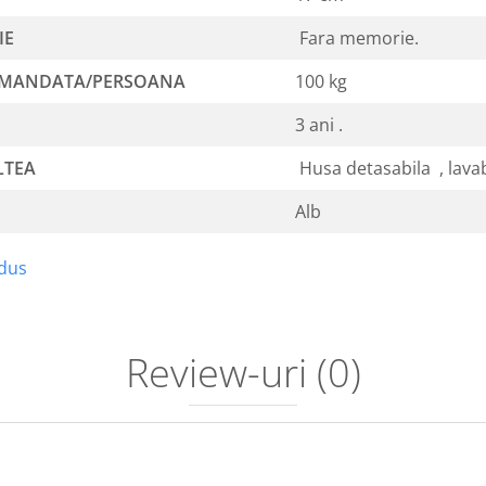
IE
Fara memorie.
OMANDATA/PERSOANA
100 kg
3 ani .
LTEA
Husa detasabila , lavab
Alb
odus
Review-uri
(0)