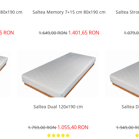
 80x190 cm
Saltea Memory 7+15 cm 80x190 cm
Saltea Str
75 RON
1.401,65 RON
1.649,00 RON
1.079,
Saltea Dual 120x190 cm
Saltea 
1.055,40 RON
1.759,00 RON
1.949,00 