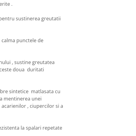
rite .
pentru sustinerea greutatii
 a calma punctele de
nului , sustine greutatea
ceste doua duritati
fibre sintetice matlasata cu
e la mentinerea unei
carienilor , ciupercilor si a
zistenta la spalari repetate