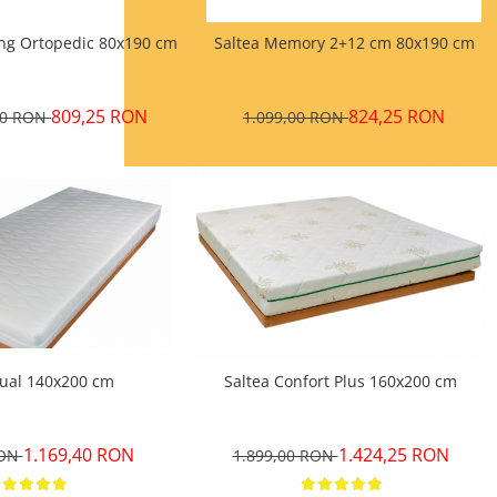
ong Ortopedic 80x190 cm
Saltea Memory 2+12 cm 80x190 cm
809,25 RON
824,25 RON
00 RON
1.099,00 RON
Dual 140x200 cm
Saltea Confort Plus 160x200 cm
1.169,40 RON
1.424,25 RON
RON
1.899,00 RON