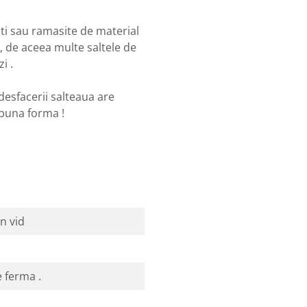
ati sau ramasite de material
 , de aceea multe saltele de
i .
 desfacerii salteaua are
 buna forma !
in vid
 ferma .