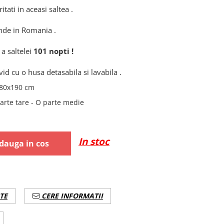
tati in aceasi saltea .
nde in Romania .
a saltelei
101 nopti !
vid cu o husa detasabila si lavabila .
80x190 cm
arte tare - O parte medie
In stoc
dauga in cos
TE
CERE INFORMATII