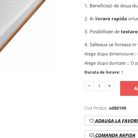
1. Beneficiezi de doua duri
2. Ai l
ivrare rapida
oriu
3. Posibilitate de
testare
4. Salteaua se livreaza in 
Alege dupa dimensiune:
:
Alege dupa duritate :
:
O p
Durata de livrare:
1
A
Cod Produs:
sd80190
ADAUGA LA FAVORI
COMANDA RAPIDA