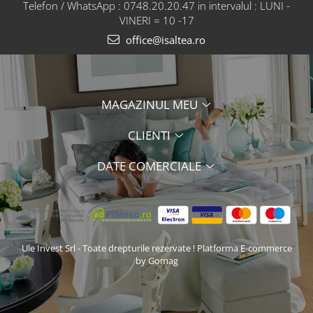
Telefon / WhatsApp : 0748.20.20.47 in intervalul : LUNI -
VINERI = 10 -17
office@isaltea.ro
MAGAZINUL MEU
CLIENTI
DATE COMERCIALE
Ule Invest Srl - Toate drepturile rezervate !
Platforma E-commerce
by Gomag