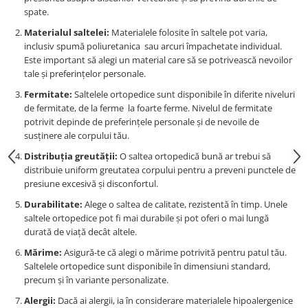
spate.
Materialul saltelei:
Materialele folosite în saltele pot varia,
inclusiv spumă poliuretanica sau arcuri împachetate individual.
Este important să alegi un material care să se potrivească nevoilor
tale și preferințelor personale.
Fermitate:
Saltelele ortopedice sunt disponibile în diferite niveluri
de fermitate, de la ferme la foarte ferme. Nivelul de fermitate
potrivit depinde de preferințele personale și de nevoile de
susținere ale corpului tău.
Distribuția greutății:
O saltea ortopedică bună ar trebui să
distribuie uniform greutatea corpului pentru a preveni punctele de
presiune excesivă și disconfortul.
Durabilitate:
Alege o saltea de calitate, rezistentă în timp. Unele
saltele ortopedice pot fi mai durabile și pot oferi o mai lungă
durată de viață decât altele.
Mărime:
Asigură-te că alegi o mărime potrivită pentru patul tău.
Saltelele ortopedice sunt disponibile în dimensiuni standard,
precum și în variante personalizate.
Alergii:
Dacă ai alergii, ia în considerare materialele hipoalergenice