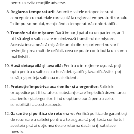
pentru a evita reacțiile adverse.
Reglarea temperaturii:
Anumite saltele ortopedice sunt
concepute cu materiale care ajută la reglarea temperaturii corpului
în timpul somnului, menținând o temperatură confortabilă .
Transferul de mișcare:
Dacă împarți patul cu un partener, ar fi
util să alegi o saltea care minimizează transferul de mișcare.
Aceasta înseamnă că mișcările unuia dintre parteneri nu vor fi
resimțite prea mult de celălalt, ceea ce poate contribui la un somn
mai liniștit.
Husă detașabilă și lavabilă:
Pentru o întreținere ușoară, poți
opta pentru o saltea cu o husă detașabilă și lavabilă. Astfel, poți
curăța și proteja salteaua mai eficient.
Protecție împotriva acarienilor și alergenilor:
Saltelele
ortopedice pot fi tratate cu substanțe care împiedică dezvoltarea
acarienilor și alergenilor, fiind o opțiune bună pentru cei cu
sensibilități la aceste aspecte.
Garantie și politica de returnare:
Verifică politica de garanție și
de returnare a saltelei pentru a te asigura că poți testa confortul
acesteia și că ai opțiunea de a o returna dacă nu îți satisface
nevoile.