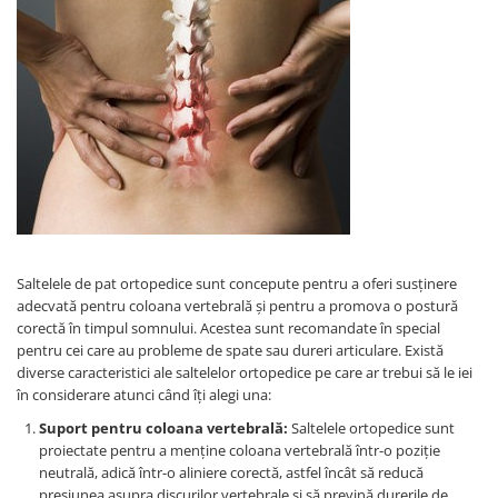
Saltelele de pat ortopedice sunt concepute pentru a oferi susținere
adecvată pentru coloana vertebrală și pentru a promova o postură
corectă în timpul somnului. Acestea sunt recomandate în special
pentru cei care au probleme de spate sau dureri articulare. Există
diverse caracteristici ale saltelelor ortopedice pe care ar trebui să le iei
în considerare atunci când îți alegi una:
Suport pentru coloana vertebrală:
Saltelele ortopedice sunt
proiectate pentru a menține coloana vertebrală într-o poziție
neutrală, adică într-o aliniere corectă, astfel încât să reducă
presiunea asupra discurilor vertebrale și să prevină durerile de