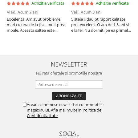
Achizitie verificata
Achizitie verificata
Vlad,
Acum 2 ani
Vali,
Acum 3 ani
A
Excelenta. Am avut probleme
5 stele ii dau pt raport calitate
A
mari cu una de la jisk...mult prea
pret excelent. O am de 1,5 ani si
i
moale. Aceasta saltea este
e la fel. Nu dormiti pe ea primele
f
perfecta.
24 de ore, lasati-o sa se umfle ea
r
dupa ce o intindeti pe pat.
NEWSLETTER
Nu rata ofertele si promotiile noastre
Vreau sa primesc newsletter cu promotiile
magazinului. Afla mai multe in
Politica de
Confidentialitate
SOCIAL