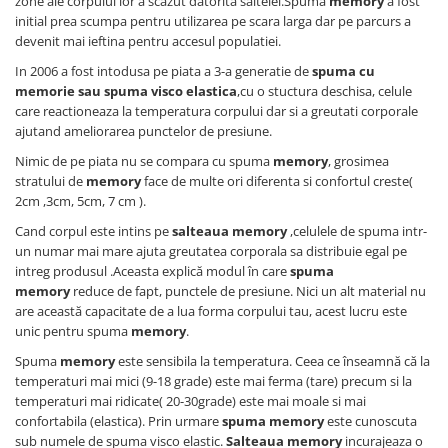
zone ale corpului lor a scazut datorita saltelei.Spuma
memory
a fost
initial prea scumpa pentru utilizarea pe scara larga dar pe parcurs a
devenit mai ieftina pentru accesul populatiei.
In 2006 a fost intodusa pe piata a 3-a generatie de
spuma cu
memorie sau spuma visco elastica
,cu o stuctura deschisa, celule
care reactioneaza la temperatura corpului dar si a greutati corporale
ajutand ameliorarea punctelor de presiune.
Nimic de pe piata nu se compara cu spuma
memory
, grosimea
stratului de
memory
face de multe ori diferenta si confortul creste(
2cm ,3cm, 5cm, 7 cm ).
Cand corpul este intins pe
salteaua memory
,celulele de spuma intr-
un numar mai mare ajuta greutatea corporala sa distribuie egal pe
intreg produsul .Aceasta explică modul în care
spuma
memory
reduce de fapt, punctele de presiune. Nici un alt material nu
are această capacitate de a lua forma corpului tau, acest lucru este
unic pentru spuma
memory
.
Spuma
memory
este sensibila la temperatura. Ceea ce înseamnă că la
temperaturi mai mici (9-18 grade) este mai ferma (tare) precum si la
temperaturi mai ridicate( 20-30grade) este mai moale si mai
confortabila (elastica). Prin urmare
spuma memory
este cunoscuta
sub numele de spuma visco elastic.
Salteaua memory
incurajeaza o